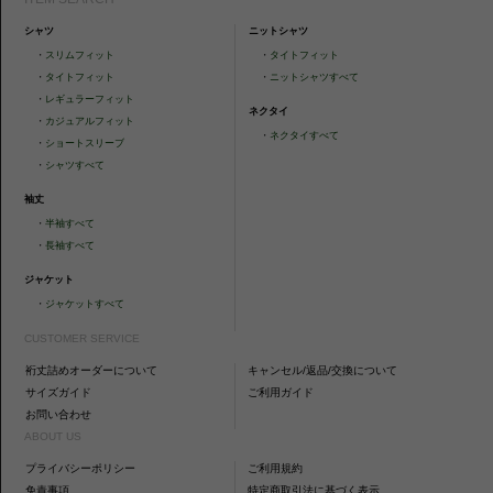
シャツ
ニットシャツ
・
スリムフィット
・
タイトフィット
・
タイトフィット
・
ニットシャツすべて
・
レギュラーフィット
ネクタイ
・
カジュアルフィット
・
ネクタイすべて
・
ショートスリーブ
・
シャツすべて
袖丈
・
半袖すべて
・
長袖すべて
ジャケット
・
ジャケットすべて
CUSTOMER SERVICE
裄丈詰めオーダーについて
キャンセル/返品/交換について
サイズガイド
ご利用ガイド
お問い合わせ
ABOUT US
プライバシーポリシー
ご利用規約
免責事項
特定商取引法に基づく表示