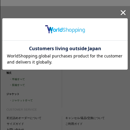
ITEM SEARCH
シャツ
ニットシャツ
・
スリムフィット
・
タイトフィット
・
タイトフィット
・
ニットシャツすべて
・
レギュラーフィット
ネクタイ
・
カジュアルフィット
・
ネクタイすべて
・
ショートスリーブ
・
シャツすべて
袖丈
・
半袖すべて
・
長袖すべて
ジャケット
・
ジャケットすべて
CUSTOMER SERVICE
裄丈詰めオーダーについて
キャンセル/返品/交換について
サイズガイド
ご利用ガイド
お問い合わせ