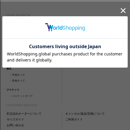
ITEM SEARCH
シャツ
ニットシャツ
・
スリムフィット
・
タイトフィット
・
タイトフィット
・
ニットシャツすべて
・
レギュラーフィット
ネクタイ
・
カジュアルフィット
・
ネクタイすべて
・
ショートスリーブ
・
シャツすべて
袖丈
・
半袖すべて
・
長袖すべて
ジャケット
・
ジャケットすべて
CUSTOMER SERVICE
裄丈詰めオーダーについて
キャンセル/返品/交換について
サイズガイド
ご利用ガイド
お問い合わせ