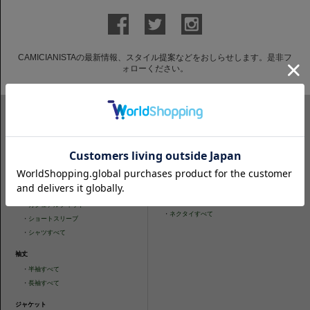
CAMICIANISTAの最新情報、スタイル提案などをおしらせします。是非フ
ォローください。
ITEM SEARCH
シャツ
ニットシャツ
・
スリムフィット
・
タイトフィット
・
タイトフィット
・
ニットシャツすべて
・
レギュラーフィット
ネクタイ
・
カジュアルフィット
・
ネクタイすべて
・
ショートスリーブ
・
シャツすべて
袖丈
・
半袖すべて
・
長袖すべて
ジャケット