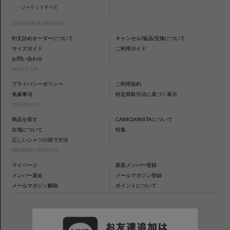
・
ジャケットすべて
CUSTOMER SERVICE
裄丈詰めオーダーについて
キャンセル/返品/交換について
サイズガイド
ご利用ガイド
お問い合わせ
ABOUT US
プライバシーポリシー
ご利用規約
免責事項
特定商取引法に基づく表示
CONTENTS
商品を探す
CAMICIANISTAについて
生地について
特集
正しいシャツの採寸方法
MEMBER SERVICE
マイページ
新規メンバー登録
メンバー退会
メールマガジン登録
メールマガジン解除
ポイントについて