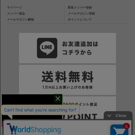
マイページ
新規メンバー登録
メンバー退会
メールマガジン登録
メールマガジン解除
ポイントについて
干場氏が考える
※一部表示がPCサイトになるページもございます。