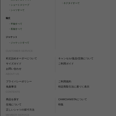
・
ネクタイすべて
・
ショートスリーブ
・
シャツすべて
袖丈
・
半袖すべて
・
長袖すべて
ジャケット
・
ジャケットすべて
CUSTOMER SERVICE
裄丈詰めオーダーについて
キャンセル/返品/交換について
サイズガイド
ご利用ガイド
お問い合わせ
ABOUT US
プライバシーポリシー
ご利用規約
免責事項
特定商取引法に基づく表示
CONTENTS
商品を探す
CAMICIANISTAについて
生地について
特集
正しいシャツの採寸方法
MEMBER SERVICE