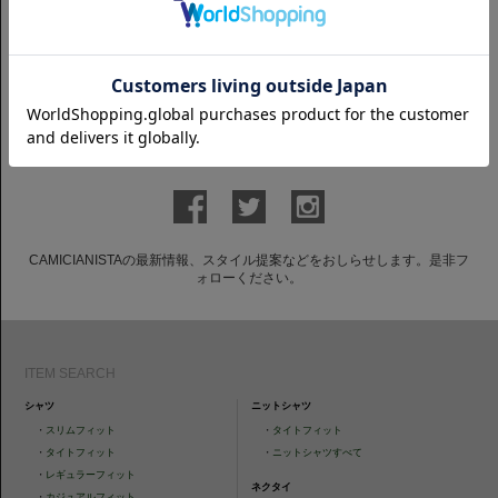
スリムフィット
Horizontal リンクルフリー 80番手
ブロード｜ホワイト
7,700円(税込)
GET TO KNOW US
CAMICIANISTAの最新情報、スタイル提案などをおしらせします。是非フ
ォローください。
ITEM SEARCH
シャツ
ニットシャツ
・
スリムフィット
・
タイトフィット
・
タイトフィット
・
ニットシャツすべて
・
レギュラーフィット
ネクタイ
・
カジュアルフィット