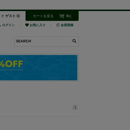
こそ
ゲスト
様
カートを見る
0
点
ログイン
お気に入り
会員登録
検索
1