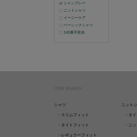
シャンブレー
ニットシャツ
イージーケア
ベーシックシャツ
140番手双糸
ITEM SEARCH
シャツ
ニット
・
スリムフィット
・
タイ
・
タイトフィット
・
ニッ
・
レギュラーフィット