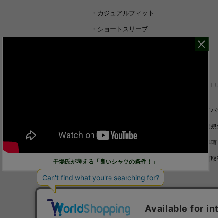
・
カジュアルフィット
・
ショートスリーブ
・
シャツすべて
CUSTOMER SERVICE
ABOUT 
裄丈詰めオーダーについて
プライバ
キャンセル/返品/交換について
ご利用規
サイズガイド
免責事項
ご利用ガイド
特定商取
干場氏が考える「良いシャツの条件！」
お問い合わせ