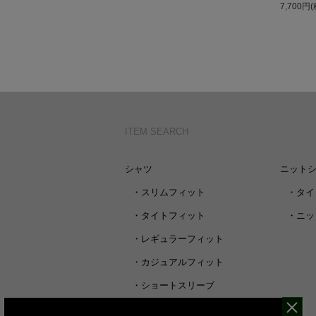
7,700円
ITEM SEARCH
シャツ
ニット
・
スリムフィット
・
タイ
・
タイトフィット
・
ニッ
・
レギュラーフィット
・
カジュアルフィット
・
ショートスリーブ
・
シャツすべて