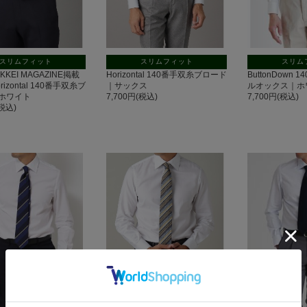
スリムフィット
スリムフィット
スリム
IKKEI MAGAZINE掲載
Horizontal 140番手双糸ブロード
ButtonDown
izontal 140番手双糸ブ
｜サックス
ルオックス｜ホ
ホワイト
7,700円(税込)
7,700円(税込)
(税込)