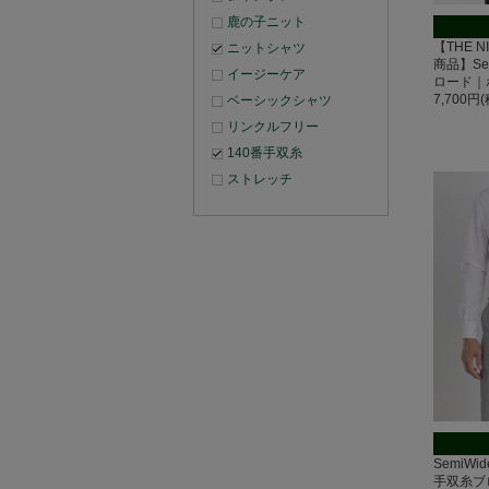
鹿の子ニット
【THE N
ニットシャツ
商品】Se
イージーケア
ロード｜
7,700円
ベーシックシャツ
リンクルフリー
140番手双糸
ストレッチ
SemiWi
手双糸ブ