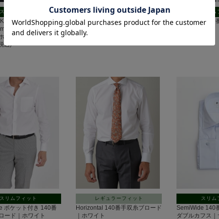
スリムフィット
スリムフィット
スリム
IKKEI MAGAZINE掲載
SemiWide 140番手双糸ロイヤル
SemiWide 
miWide 140番手双糸ブ
オックス｜ホワイト
｜サックス
ホワイト
7,700円(税込)
7,700円(税込)
(税込)
スリムフィット
レギュラーフィット
スリム
de ポケット付き 140番
Horizontal 140番手双糸ブロード
SemiWide 
ロード｜ホワイト
｜ホワイト
ダブルカフス｜