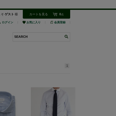
こそ
ゲスト
様
カートを見る
0
点
ログイン
お気に入り
会員登録
検索
1