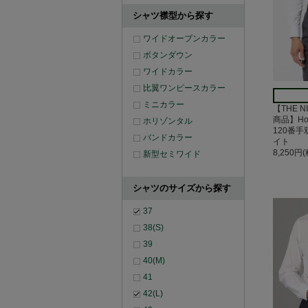
シャツ襟型から探す
ワイドオープンカラー
ボタンダウン
ワイドカラー
比翼ワンピースカラー
ミニカラー
【THE N
商品】Hor
ホリゾンタル
120番
バンドカラー
イト
8,250円
新型セミワイド
シャツのサイズから探す
37
38(S)
39
40(M)
41
42(L)