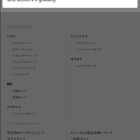
ォローください。
ITEM SEARCH
シャツ
ニットシャツ
・
スリムフィット
・
タイトフィット
・
タイトフィット
・
ニットシャツすべて
・
レギュラーフィット
ネクタイ
・
カジュアルフィット
・
ネクタイすべて
・
ショートスリーブ
・
シャツすべて
袖丈
・
半袖すべて
・
長袖すべて
ジャケット
・
ジャケットすべて
CUSTOMER SERVICE
裄丈詰めオーダーについて
キャンセル/返品/交換について
サイズガイド
ご利用ガイド