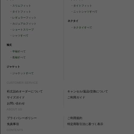
・
スリムフィット
・
タイトフィット
・
タイトフィット
・
ニットシャツすべて
・
レギュラーフィット
ネクタイ
・
カジュアルフィット
・
ネクタイすべて
・
ショートスリーブ
・
シャツすべて
袖丈
・
半袖すべて
・
長袖すべて
ジャケット
・
ジャケットすべて
CUSTOMER SERVICE
裄丈詰めオーダーについて
キャンセル/返品/交換について
サイズガイド
ご利用ガイド
お問い合わせ
ABOUT US
プライバシーポリシー
ご利用規約
免責事項
特定商取引法に基づく表示
CONTENTS