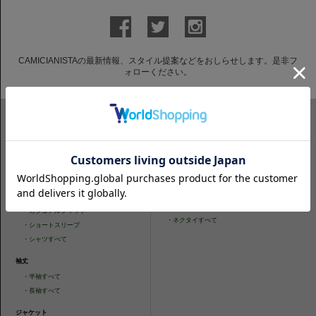
CAMICIANISTAの最新情報、スタイル提案などをおしらせします。是非フ
ォローください。
ITEM SEARCH
シャツ
ニットシャツ
・
スリムフィット
・
タイトフィット
・
タイトフィット
・
ニットシャツすべて
・
レギュラーフィット
ネクタイ
・
カジュアルフィット
・
ネクタイすべて
・
ショートスリーブ
・
シャツすべて
袖丈
・
半袖すべて
・
長袖すべて
ジャケット