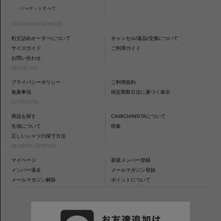
・
ジャケットすべて
CUSTOMER SERVICE
裄丈詰めオーダーについて
キャンセル/返品/交換について
サイズガイド
ご利用ガイド
お問い合わせ
ABOUT US
プライバシーポリシー
ご利用規約
免責事項
特定商取引法に基づく表示
CONTENTS
商品を探す
CAMICIANISTAについて
生地について
特集
正しいシャツの採寸方法
MEMBER SERVICE
マイページ
新規メンバー登録
メンバー退会
メールマガジン登録
メールマガジン解除
ポイントについて