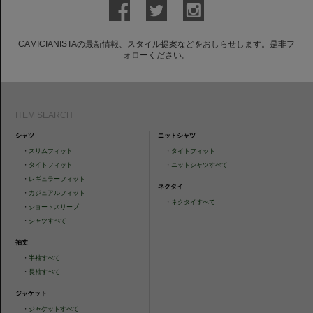
CAMICIANISTAの最新情報、スタイル提案などをおしらせします。是非フ
ォローください。
ITEM SEARCH
シャツ
ニットシャツ
・
スリムフィット
・
タイトフィット
・
タイトフィット
・
ニットシャツすべて
・
レギュラーフィット
ネクタイ
・
カジュアルフィット
・
ネクタイすべて
・
ショートスリーブ
・
シャツすべて
袖丈
・
半袖すべて
・
長袖すべて
ジャケット
・
ジャケットすべて