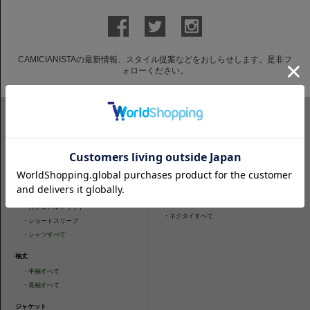
CAMICIANISTAの最新情報、スタイル提案などをおしらせします。是非フ
ォローください。
ITEM SEARCH
シャツ
ニットシャツ
・
スリムフィット
・
タイトフィット
・
タイトフィット
・
ニットシャツすべて
・
レギュラーフィット
ネクタイ
・
カジュアルフィット
・
ネクタイすべて
・
ショートスリーブ
・
シャツすべて
袖丈
・
半袖すべて
・
長袖すべて
ジャケット