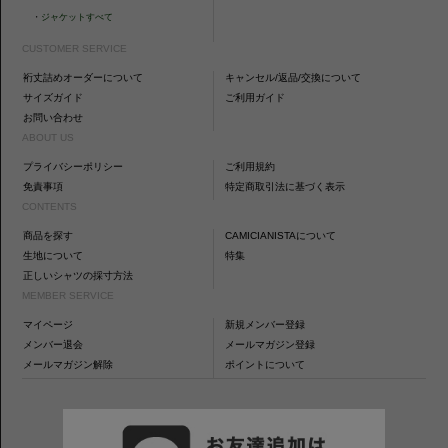
・
ジャケットすべて
CUSTOMER SERVICE
裄丈詰めオーダーについて
キャンセル/返品/交換について
サイズガイド
ご利用ガイド
お問い合わせ
ABOUT US
プライバシーポリシー
ご利用規約
免責事項
特定商取引法に基づく表示
CONTENTS
商品を探す
CAMICIANISTAについて
生地について
特集
正しいシャツの採寸方法
MEMBER SERVICE
マイページ
新規メンバー登録
メンバー退会
メールマガジン登録
メールマガジン解除
ポイントについて