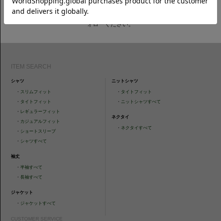
CAMICIANISTAの最新情報、スタイル提案などをおしらせします。是非フ
ォローください。
ITEM SEARCH
シャツ
ニットシャツ
・
スリムフィット
・
タイトフィット
・
タイトフィット
・
ニットシャツすべて
・
レギュラーフィット
ネクタイ
・
カジュアルフィット
・
ネクタイすべて
・
ショートスリーブ
・
シャツすべて
袖丈
・
半袖すべて
・
長袖すべて
ジャケット
・
ジャケットすべて
CUSTOMER SERVICE