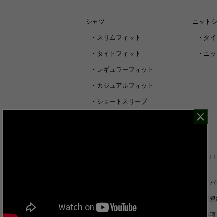
シャツ
ニット
・
スリムフィット
・
タイ
・
タイトフィット
・
ニッ
・
レギュラーフィット
・
カジュアルフィット
・
ショートスリーブ
・
シャツすべて
CUSTOMER SERVICE
ABOUT 
裄丈詰めオーダーについて
プライバ
キャンセル/返品/交換について
ご利用規
サイズガイド
免責事項