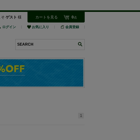
こそ
ゲスト
様
カートを見る
0
点
ログイン
お気に入り
会員登録
検索
1