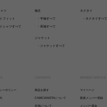
シャツ
袖丈
ネクタイ
トフィット
・
半袖すべて
・
ネクタイすべ
トシャツすべて
・
長袖すべて
ジャケット
・
ジャケットすべて
US
CONTENTS
MEMBER SERVICE
シーポリシー
商品を探す
マイページ
約
CAMICIANISTAについて
新規メンバー登録
生地について
メンバー退会