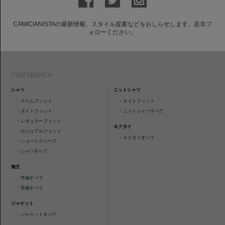
CAMICIANISTAの最新情報、スタイル提案などをおしらせします。是非フ
ォローください。
ITEM SEARCH
シャツ
ニットシャツ
・
スリムフィット
・
タイトフィット
・
タイトフィット
・
ニットシャツすべて
・
レギュラーフィット
ネクタイ
・
カジュアルフィット
・
ネクタイすべて
・
ショートスリーブ
・
シャツすべて
袖丈
・
半袖すべて
・
長袖すべて
ジャケット
・
ジャケットすべて