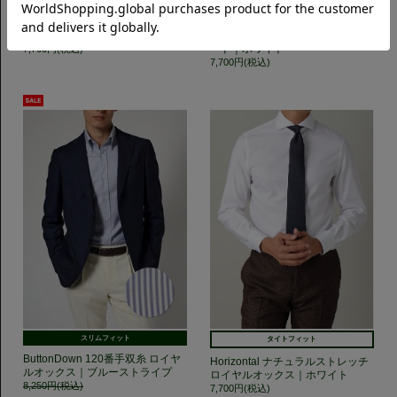
スリムフィット
スリムフィット
ButtonDown 140番手双糸ロイヤ
【THE NIKKEI MAGAZINE掲載商
ルオックス｜ホワイト
品】SemiWide 140番手双糸ブロ
ード｜ホワイト
7,700円(税込)
7,700円(税込)
スリムフィット
タイトフィット
ButtonDown 120番手双糸 ロイヤ
Horizontal ナチュラルストレッチ
ルオックス｜ブルーストライプ
ロイヤルオックス｜ホワイト
8,250円(税込)
7,700円(税込)