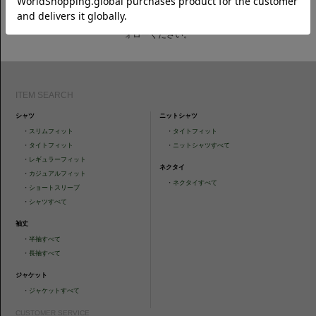
CAMICIANISTAの最新情報、スタイル提案などをおしらせします。是非フ
ォローください。
ITEM SEARCH
シャツ
ニットシャツ
・
スリムフィット
・
タイトフィット
・
タイトフィット
・
ニットシャツすべて
・
レギュラーフィット
ネクタイ
・
カジュアルフィット
・
ネクタイすべて
・
ショートスリーブ
・
シャツすべて
袖丈
・
半袖すべて
・
長袖すべて
ジャケット
・
ジャケットすべて
CUSTOMER SERVICE