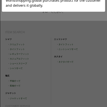
CAMICIANISTAの最新情報、スタイル提案などをおしらせします。是非フ
ォローください。
ITEM SEARCH
シャツ
ニットシャツ
・
スリムフィット
・
タイトフィット
・
タイトフィット
・
ニットシャツすべて
・
レギュラーフィット
ネクタイ
・
カジュアルフィット
・
ネクタイすべて
・
ショートスリーブ
・
シャツすべて
袖丈
・
半袖すべて
・
長袖すべて
ジャケット
・
ジャケットすべて
CUSTOMER SERVICE