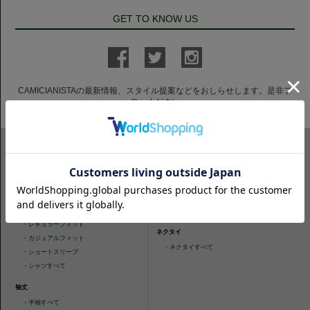
GET TO KNOW US
CAMICIANISTAの最新情報、スタイル提案などをおしらせします。是非フ
ォローください。
ITEM SEARCH
シャツ
ニットシャツ
・
スリムフィット
・
タイトフィット
・
タイトフィット
・
ニットシャツすべて
・
レギュラーフィット
ネクタイ
・
カジュアルフィット
・
ネクタイすべて
・
ショートスリーブ
・
シャツすべて
袖丈
・
半袖すべて