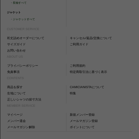
・
長袖すべて
ジャケット
・
ジャケットすべて
CUSTOMER SERVICE
裄丈詰めオーダーについて
キャンセル/返品/交換について
サイズガイド
ご利用ガイド
お問い合わせ
ABOUT US
プライバシーポリシー
ご利用規約
免責事項
特定商取引法に基づく表示
CONTENTS
商品を探す
CAMICIANISTAについて
生地について
特集
正しいシャツの採寸方法
MEMBER SERVICE
マイページ
新規メンバー登録
メンバー退会
メールマガジン登録
メールマガジン解除
ポイントについて