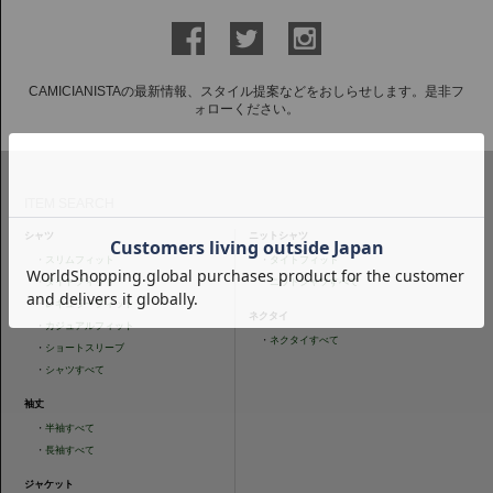
CAMICIANISTAの最新情報、スタイル提案などをおしらせします。是非フ
ォローください。
ITEM SEARCH
シャツ
ニットシャツ
・
スリムフィット
・
タイトフィット
・
タイトフィット
・
ニットシャツすべて
・
レギュラーフィット
ネクタイ
・
カジュアルフィット
・
ネクタイすべて
・
ショートスリーブ
・
シャツすべて
袖丈
・
半袖すべて
・
長袖すべて
ジャケット