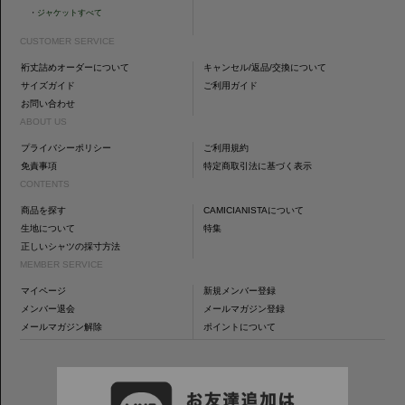
・
ジャケットすべて
CUSTOMER SERVICE
裄丈詰めオーダーについて
キャンセル/返品/交換について
サイズガイド
ご利用ガイド
お問い合わせ
ABOUT US
プライバシーポリシー
ご利用規約
免責事項
特定商取引法に基づく表示
CONTENTS
商品を探す
CAMICIANISTAについて
生地について
特集
正しいシャツの採寸方法
MEMBER SERVICE
マイページ
新規メンバー登録
メンバー退会
メールマガジン登録
メールマガジン解除
ポイントについて