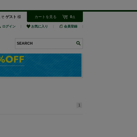
こそ
ゲスト
様
カートを見る
0
点
ログイン
お気に入り
会員登録
検索
1