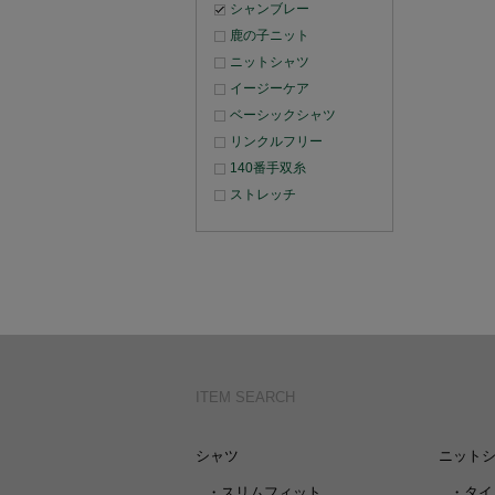
シャンブレー
鹿の子ニット
ニットシャツ
イージーケア
ベーシックシャツ
リンクルフリー
140番手双糸
ストレッチ
ITEM SEARCH
シャツ
ニット
・
スリムフィット
・
タイ