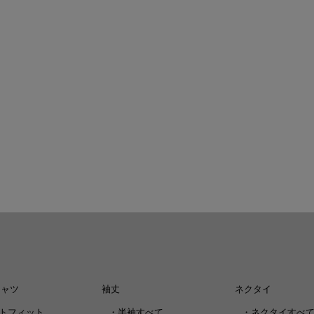
シャツ
袖丈
ネクタイ
トフィット
・
半袖すべて
・
ネクタイすべ