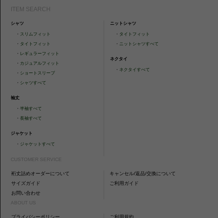
ITEM SEARCH
シャツ
ニットシャツ
・
スリムフィット
・
タイトフィット
・
タイトフィット
・
ニットシャツすべて
・
レギュラーフィット
ネクタイ
・
カジュアルフィット
・
ネクタイすべて
・
ショートスリーブ
・
シャツすべて
袖丈
・
半袖すべて
・
長袖すべて
ジャケット
・
ジャケットすべて
CUSTOMER SERVICE
裄丈詰めオーダーについて
キャンセル/返品/交換について
サイズガイド
ご利用ガイド
お問い合わせ
ABOUT US
プライバシーポリシー
ご利用規約