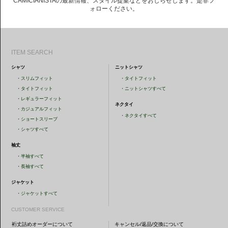
CAMICIANISTAの最新情報、スタイル提案などをおしらせします。是非フ
ォローください。
ITEM SEARCH
シャツ
ニットシャツ
・
スリムフィット
・
タイトフィット
・
タイトフィット
・
ニットシャツすべて
・
レギュラーフィット
ネクタイ
・
カジュアルフィット
・
ネクタイすべて
・
ショートスリーブ
・
シャツすべて
袖丈
・
半袖すべて
・
長袖すべて
ジャケット
・
ジャケットすべて
CUSTOMER SERVICE
裄丈詰めオーダーについて
キャンセル/返品/交換について