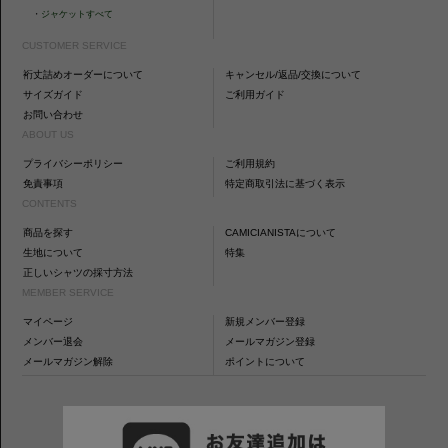
・
ジャケットすべて
CUSTOMER SERVICE
裄丈詰めオーダーについて
キャンセル/返品/交換について
サイズガイド
ご利用ガイド
お問い合わせ
ABOUT US
プライバシーポリシー
ご利用規約
免責事項
特定商取引法に基づく表示
CONTENTS
商品を探す
CAMICIANISTAについて
生地について
特集
正しいシャツの採寸方法
MEMBER SERVICE
マイページ
新規メンバー登録
メンバー退会
メールマガジン登録
メールマガジン解除
ポイントについて