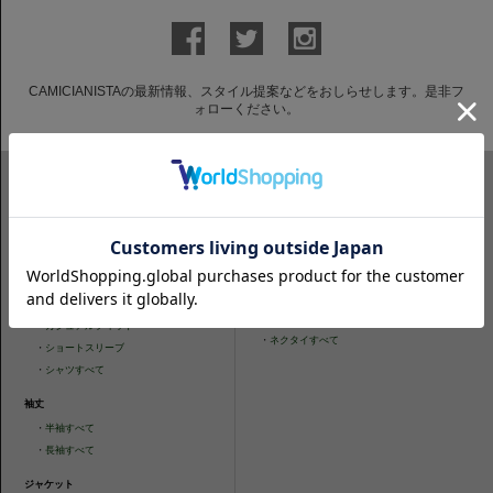
CAMICIANISTAの最新情報、スタイル提案などをおしらせします。是非フ
ォローください。
ITEM SEARCH
シャツ
ニットシャツ
・
スリムフィット
・
タイトフィット
・
タイトフィット
・
ニットシャツすべて
・
レギュラーフィット
ネクタイ
・
カジュアルフィット
・
ネクタイすべて
・
ショートスリーブ
・
シャツすべて
袖丈
・
半袖すべて
・
長袖すべて
ジャケット