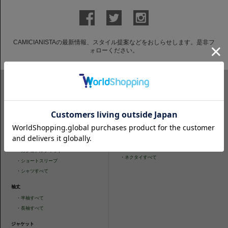
CAMICIANISTAの最新情報、スタイル提案などをおしらせします。是非フ
ォローください。
ITEM SEARCH
シャツ
ニットシャツ
・
スリムフィット
・
タイトフィット
・
タイトフィット
・
ニットシャツすべて
・
レギュラーフィット
ネクタイ
・
カジュアルフィット
・
ネクタイすべて
・
ショートスリーブ
・
シャツすべて
袖丈
・
半袖すべて
・
長袖すべて
ジャケット