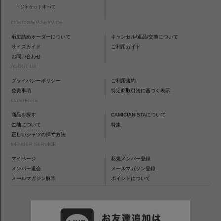
・
ジャケットすべて
CUSTOMER SERVICE
裄丈詰めオーダーについて
キャンセル/返品/交換について
サイズガイド
ご利用ガイド
お問い合わせ
ABOUT US
プライバシーポリシー
ご利用規約
免責事項
特定商取引法に基づく表示
CONTENTS
商品を探す
CAMICIANISTAについて
生地について
特集
正しいシャツの採寸方法
MEMBER SERVICE
マイページ
新規メンバー登録
メンバー退会
メールマガジン登録
メールマガジン解除
ポイントについて