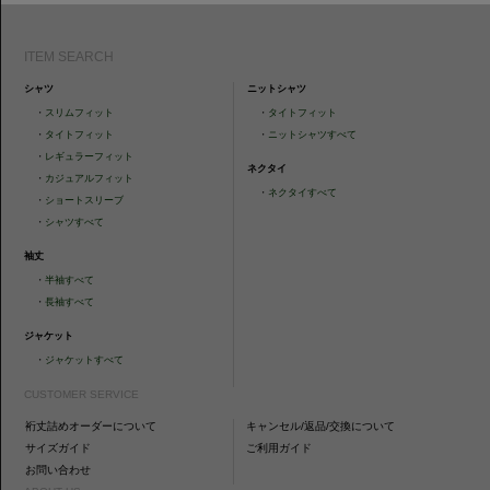
ITEM SEARCH
シャツ
ニットシャツ
・
スリムフィット
・
タイトフィット
・
タイトフィット
・
ニットシャツすべて
・
レギュラーフィット
ネクタイ
・
カジュアルフィット
・
ネクタイすべて
・
ショートスリーブ
・
シャツすべて
袖丈
・
半袖すべて
・
長袖すべて
ジャケット
・
ジャケットすべて
CUSTOMER SERVICE
裄丈詰めオーダーについて
キャンセル/返品/交換について
サイズガイド
ご利用ガイド
お問い合わせ