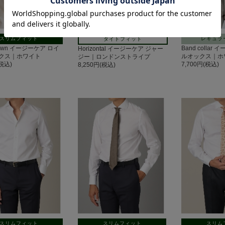
スリムフィット
レギュラ
タイトフィット
Down イージーケア ロイ
Band colla
Horizontal イージーケア ジャー
クス｜ホワイト
ルオックス｜ホ
ジー｜ロンドンストライプ
(税込)
7,700円(税込)
8,250円(税込)
スリムフィット
スリムフィット
スリム