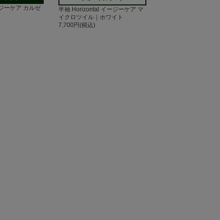
 イージーケア カルゼ
半袖 Horizontal イージーケア マ
イクロツイル｜ホワイト
7,700円(税込)