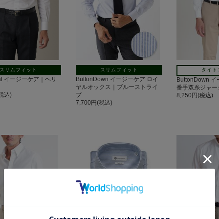
スリムフィット
スリムフィット
タイト
ntal イージーケア｜ヘリ
ButtonDown イージーケア ロイ
ButtonDown 
ヤルオックス｜ブルーストライ
番手双糸ジャー
(税込)
プ
8,250円(税込)
7,700円(税込)