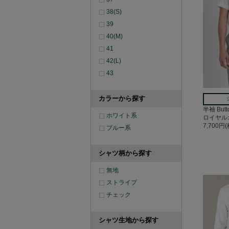
38(S)
39
40(M)
41
42(L)
43
カラーから探す
半袖 But
ホワイト系
ロイヤル
7,700円
ブルー系
シャツ柄から探す
無地
ストライプ
チェック
シャツ生地から探す