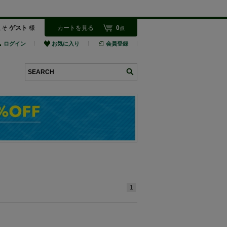
こそ
ゲスト
様
カートを見る
0
点
ログイン
お気に入り
会員登録
検索
1