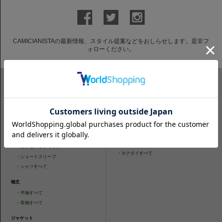
CAMICIANISTAの最新情報、スタイル提案などをおしらせします。是非フ
ォローください。
ITEM SEARCH
シャツ
ニットシャツ
・
スリムフィット
・
タイトフィット
・
タイトフィット
・
ニットシャツすべて
・
レギュラーフィット
ネクタイ
・
カジュアルフィット
・
ネクタイすべて
・
ショートスリーブ
・
シャツすべて
袖丈
・
半袖すべて
・
長袖すべて
ジャケット