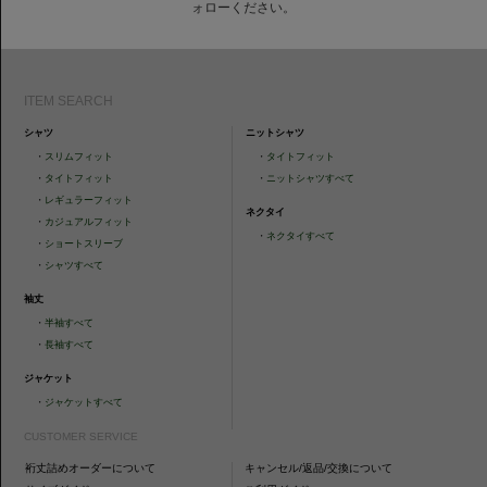
ォローください。
ITEM SEARCH
シャツ
ニットシャツ
・
スリムフィット
・
タイトフィット
・
タイトフィット
・
ニットシャツすべて
・
レギュラーフィット
ネクタイ
・
カジュアルフィット
・
ネクタイすべて
・
ショートスリーブ
・
シャツすべて
袖丈
・
半袖すべて
・
長袖すべて
ジャケット
・
ジャケットすべて
CUSTOMER SERVICE
裄丈詰めオーダーについて
キャンセル/返品/交換について