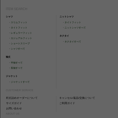
ITEM SEARCH
シャツ
ニットシャツ
・
スリムフィット
・
タイトフィット
・
タイトフィット
・
ニットシャツすべて
・
レギュラーフィット
ネクタイ
・
カジュアルフィット
・
ネクタイすべて
・
ショートスリーブ
・
シャツすべて
袖丈
・
半袖すべて
・
長袖すべて
ジャケット
・
ジャケットすべて
CUSTOMER SERVICE
裄丈詰めオーダーについて
キャンセル/返品/交換について
サイズガイド
ご利用ガイド
お問い合わせ
ABOUT US