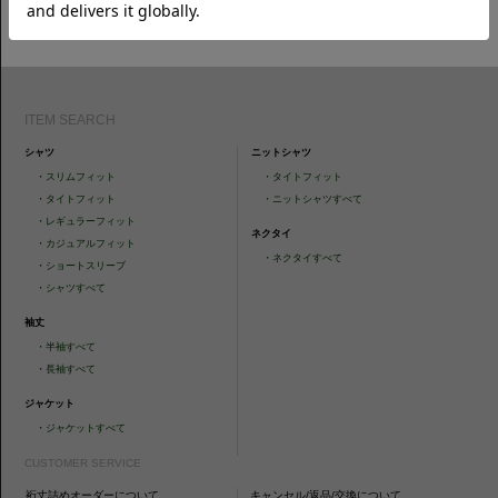
CAMICIANISTAの最新情報、スタイル提案などをおしらせします。是非フ
ォローください。
ITEM SEARCH
シャツ
ニットシャツ
・
スリムフィット
・
タイトフィット
・
タイトフィット
・
ニットシャツすべて
・
レギュラーフィット
ネクタイ
・
カジュアルフィット
・
ネクタイすべて
・
ショートスリーブ
・
シャツすべて
袖丈
・
半袖すべて
・
長袖すべて
ジャケット
・
ジャケットすべて
CUSTOMER SERVICE
裄丈詰めオーダーについて
キャンセル/返品/交換について