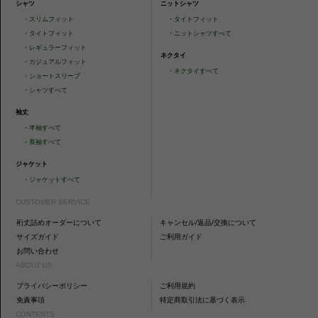
シャツ
ニットシャツ
・
スリムフィット
・
タイトフィット
・
タイトフィット
・
ニットシャツすべて
・
レギュラーフィット
ネクタイ
・
カジュアルフィット
・
ネクタイすべて
・
ショートスリーブ
・
シャツすべて
袖丈
・
半袖すべて
・
長袖すべて
ジャケット
・
ジャケットすべて
CUSTOMER SERVICE
裄丈詰めオーダーについて
キャンセル/返品/交換について
サイズガイド
ご利用ガイド
お問い合わせ
ABOUT US
プライバシーポリシー
ご利用規約
免責事項
特定商取引法に基づく表示
CONTENTS