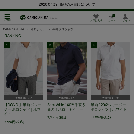
2026.07.29 商品のお届けについて
0
お気に入り
カート
ログイン
CAMICIANISTA
＞
ポロシャツ
＞
半袖ポロシャツ
RANKING
1
2
3
半袖ポロシャツ
半袖ポロシャツ
半袖ポロシャツ
【DONDI】半袖 ジャー
SemiWide 160番手双糸
半袖 120/2ジャージー
ジー ポロシャツ｜ホワ
鹿の子ポロ｜ネイビー
ポロシャツ｜ホワイト
イト
9,350円(税込)
8,800円(税込)
9,350円(税込)