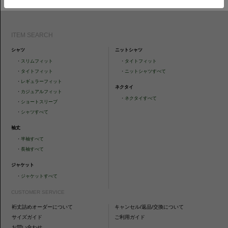
ITEM SEARCH
シャツ
ニットシャツ
・
スリムフィット
・
タイトフィット
・
タイトフィット
・
ニットシャツすべて
・
レギュラーフィット
ネクタイ
・
カジュアルフィット
・
ネクタイすべて
・
ショートスリーブ
・
シャツすべて
袖丈
・
半袖すべて
・
長袖すべて
ジャケット
・
ジャケットすべて
CUSTOMER SERVICE
裄丈詰めオーダーについて
キャンセル/返品/交換について
サイズガイド
ご利用ガイド
お問い合わせ