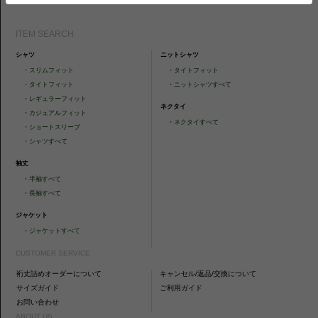
ITEM SEARCH
シャツ
ニットシャツ
・
スリムフィット
・
タイトフィット
・
タイトフィット
・
ニットシャツすべて
・
レギュラーフィット
ネクタイ
・
カジュアルフィット
・
ネクタイすべて
・
ショートスリーブ
・
シャツすべて
袖丈
・
半袖すべて
・
長袖すべて
ジャケット
・
ジャケットすべて
CUSTOMER SERVICE
裄丈詰めオーダーについて
キャンセル/返品/交換について
サイズガイド
ご利用ガイド
お問い合わせ
ABOUT US