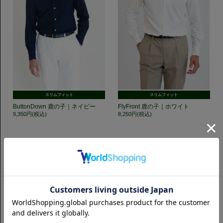
スリムフィット
スリムフィット
ButtonDown 鹿の子｜ネイビー
FlyFront 鹿の子｜ホワイト
9,350円(税込)
8,250円(税込)
GET TO KNOW US
CAMICIANISTAの最新情報、スタイル提案などをおしらせします。是非フ
ォローください。