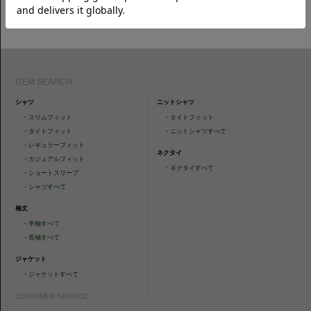
CAMICIANISTAの最新情報、スタイル提案などをおしらせします。是非フ
ォローください。
ITEM SEARCH
シャツ
ニットシャツ
・
スリムフィット
・
タイトフィット
・
タイトフィット
・
ニットシャツすべて
・
レギュラーフィット
ネクタイ
・
カジュアルフィット
・
ネクタイすべて
・
ショートスリーブ
・
シャツすべて
袖丈
・
半袖すべて
・
長袖すべて
ジャケット
・
ジャケットすべて
CUSTOMER SERVICE