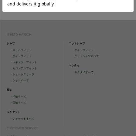
CAMICIANISTAの最新情報、スタイル提案などをおしらせします。是非フ
ォローください。
ITEM SEARCH
シャツ
ニットシャツ
・
スリムフィット
・
タイトフィット
・
タイトフィット
・
ニットシャツすべて
・
レギュラーフィット
ネクタイ
・
カジュアルフィット
・
ネクタイすべて
・
ショートスリーブ
・
シャツすべて
袖丈
・
半袖すべて
・
長袖すべて
ジャケット
・
ジャケットすべて
CUSTOMER SERVICE