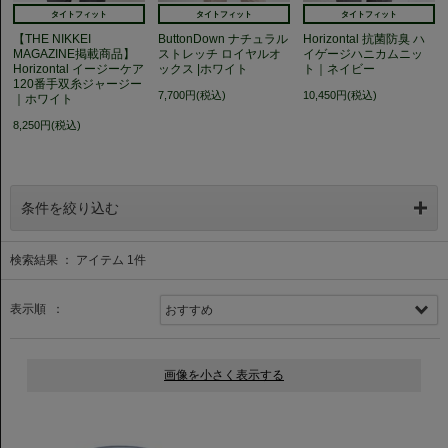
タイトフィット
タイトフィット
タイトフィット
【THE NIKKEI
ButtonDown ナチュラル
Horizontal 抗菌防臭 ハ
MAGAZINE掲載商品】
ストレッチ ロイヤルオ
イゲージハニカムニッ
Horizontal イージーケア
ックス |ホワイト
ト｜ネイビー
120番手双糸ジャージー
7,700円(税込)
10,450円(税込)
｜ホワイト
8,250円(税込)
条件を絞り込む
検索結果 ： アイテム
1
件
表示順 ：