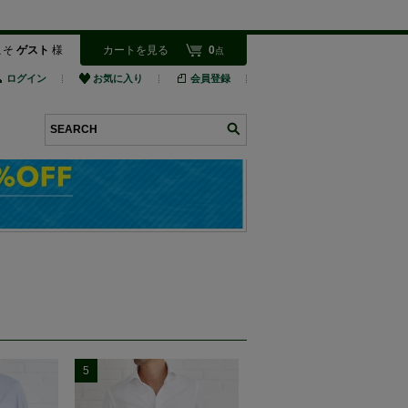
こそ
ゲスト
様
カートを見る
0
点
ログイン
お気に入り
会員登録
検索
5