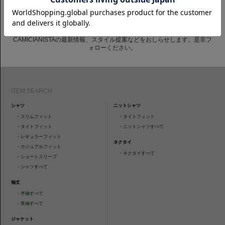
CAMICIANISTAの最新情報、スタイル提案などをおしらせします。是非フ
ォローください。
ITEM SEARCH
シャツ
ニットシャツ
・
スリムフィット
・
タイトフィット
・
タイトフィット
・
ニットシャツすべて
・
レギュラーフィット
ネクタイ
・
カジュアルフィット
・
ネクタイすべて
・
ショートスリーブ
・
シャツすべて
袖丈
・
半袖すべて
・
長袖すべて
ジャケット