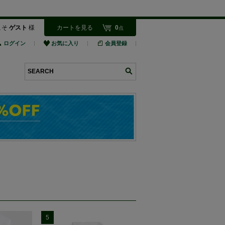
こそ
ゲスト
様
カートを見る
0
点
ログイン
お気に入り
会員登録
検索
5