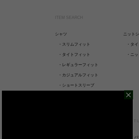
ITEM SEARCH
シャツ
ニット
・
スリムフィット
・
タイ
・
タイトフィット
・
ニッ
・
レギュラーフィット
・
カジュアルフィット
・
ショートスリーブ
・
シャツすべて
CUSTOMER SERVICE
ABOUT 
裄丈詰めオーダーについて
プライバ