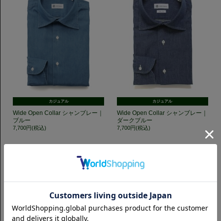
カジュアル
カジュアル
Wide Open Collar シャンブレー｜
Wide Open Collar シャンブレー｜
ブルー
ダークブルー
7,700円(税込)
7,700円(税込)
GET TO KNOW US
CAMICIANISTAの最新情報、スタイル提案などをおしらせします。是非フ
ォローください。