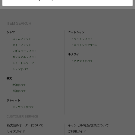
ITEM SEARCH
シャツ
ニットシャツ
・
スリムフィット
・
タイトフィット
・
タイトフィット
・
ニットシャツすべて
・
レギュラーフィット
ネクタイ
・
カジュアルフィット
・
ネクタイすべて
・
ショートスリーブ
・
シャツすべて
袖丈
・
半袖すべて
・
長袖すべて
ジャケット
・
ジャケットすべて
CUSTOMER SERVICE
裄丈詰めオーダーについて
キャンセル/返品/交換について
サイズガイド
ご利用ガイド