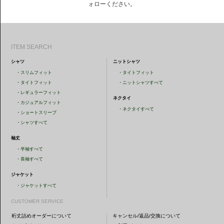
ォローください。
ITEM SEARCH
シャツ
ニットシャツ
・
スリムフィット
・
タイトフィット
・
タイトフィット
・
ニットシャツすべて
・
レギュラーフィット
ネクタイ
・
カジュアルフィット
・
ネクタイすべて
・
ショートスリーブ
・
シャツすべて
袖丈
・
半袖すべて
・
長袖すべて
ジャケット
・
ジャケットすべて
CUSTOMER SERVICE
裄丈詰めオーダーについて
キャンセル/返品/交換について