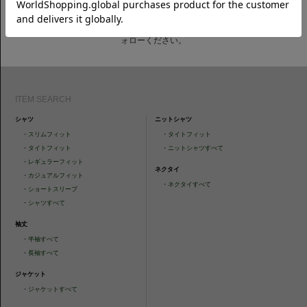
CAMICIANISTAの最新情報、スタイル提案などをおしらせします。是非フ
ォローください。
ITEM SEARCH
シャツ
ニットシャツ
・
スリムフィット
・
タイトフィット
・
タイトフィット
・
ニットシャツすべて
・
レギュラーフィット
ネクタイ
・
カジュアルフィット
・
ネクタイすべて
・
ショートスリーブ
・
シャツすべて
袖丈
・
半袖すべて
・
長袖すべて
ジャケット
・
ジャケットすべて