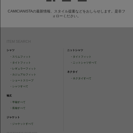
CAMICIANISTAの最新情報、スタイル提案などをおしらせします。是非フ
ォローください。
ITEM SEARCH
シャツ
ニットシャツ
・
スリムフィット
・
タイトフィット
・
タイトフィット
・
ニットシャツすべて
・
レギュラーフィット
ネクタイ
・
カジュアルフィット
・
ネクタイすべて
・
ショートスリーブ
・
シャツすべて
袖丈
・
半袖すべて
・
長袖すべて
ジャケット
・
ジャケットすべて