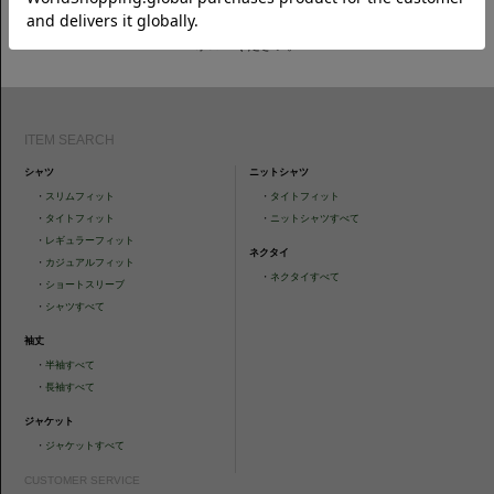
CAMICIANISTAの最新情報、スタイル提案などをおしらせします。是非フ
ォローください。
ITEM SEARCH
シャツ
ニットシャツ
・
スリムフィット
・
タイトフィット
・
タイトフィット
・
ニットシャツすべて
・
レギュラーフィット
ネクタイ
・
カジュアルフィット
・
ネクタイすべて
・
ショートスリーブ
・
シャツすべて
袖丈
・
半袖すべて
・
長袖すべて
ジャケット
・
ジャケットすべて
CUSTOMER SERVICE