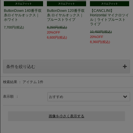
スリムフィット
スリムフィット
スリムフィット
ButtonDown 140番手双
ButtonDown 120番手双
【CANCLINI】
糸ロイヤルオックス｜
糸 ロイヤルオックス｜
Horizontal マイクロツイ
ホワイト
ブルーストライプ
ル｜ライトブルースト
ライプ
7,700円(税込)
8,250円(税込)
10,450円(税込)
20%OFF
20%OFF
6,600円(税込)
8,360円(税込)
条件を絞り込む
検索結果 ： アイテム
1
件
表示順 ：