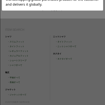
CAMICIANISTAの最新情報、スタイル提案などをおしらせします。是非フ
ォローください。
ITEM SEARCH
シャツ
ニットシャツ
・
スリムフィット
・
タイトフィット
・
タイトフィット
・
ニットシャツすべて
・
レギュラーフィット
ネクタイ
・
カジュアルフィット
・
ネクタイすべて
・
ショートスリーブ
・
シャツすべて
袖丈
・
半袖すべて
・
長袖すべて
ジャケット
・
ジャケットすべて
CUSTOMER SERVICE