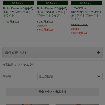
スリムフィット
スリムフィット
スリムフィット
ButtonDown 140番手双
ButtonDown 120番手双
【CANCLINI】
糸ロイヤルオックス｜
糸 ロイヤルオックス｜
Horizontal マイクロツイ
ホワイト
ブルーストライプ
ル｜ライトブルースト
ライプ
7,700円(税込)
8,250円(税込)
10,450円(税込)
20%OFF
20%OFF
6,600円(税込)
8,360円(税込)
条件を絞り込む
検索結果 ： アイテム
2
件
表示順 ：