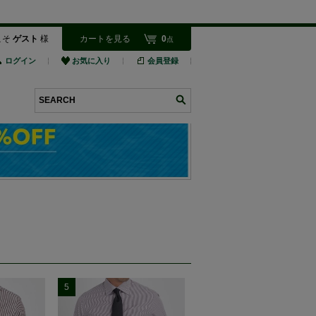
こそ
ゲスト
様
カートを見る
0
点
ログイン
お気に入り
会員登録
検索
5