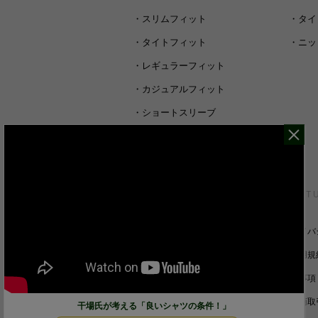
・
スリムフィット
・
タイ
・
タイトフィット
・
ニッ
・
レギュラーフィット
・
カジュアルフィット
・
ショートスリーブ
・
シャツすべて
CUSTOMER SERVICE
ABOUT 
裄丈詰めオーダーについて
プライバ
キャンセル/返品/交換について
ご利用規
サイズガイド
免責事項
ご利用ガイド
特定商取
干場氏が考える「良いシャツの条件！」