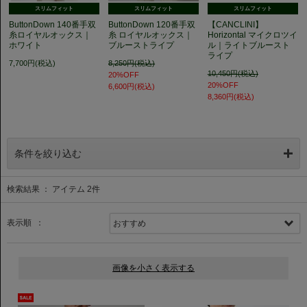
スリムフィット
スリムフィット
スリムフィット
ButtonDown 140番手双
ButtonDown 120番手双
【CANCLINI】
糸ロイヤルオックス｜
糸 ロイヤルオックス｜
Horizontal マイクロツイ
ホワイト
ブルーストライプ
ル｜ライトブルースト
ライプ
7,700円(税込)
8,250円(税込)
10,450円(税込)
20%OFF
20%OFF
6,600円(税込)
8,360円(税込)
条件を絞り込む
検索結果 ： アイテム
2
件
表示順 ：