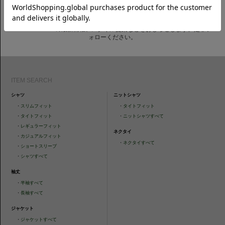
CAMICIANISTAの最新情報、スタイル提案などをおしらせします。是非フ
ォローください。
ITEM SEARCH
シャツ
ニットシャツ
・
スリムフィット
・
タイトフィット
・
タイトフィット
・
ニットシャツすべて
・
レギュラーフィット
ネクタイ
・
カジュアルフィット
・
ネクタイすべて
・
ショートスリーブ
・
シャツすべて
袖丈
・
半袖すべて
・
長袖すべて
ジャケット
・
ジャケットすべて