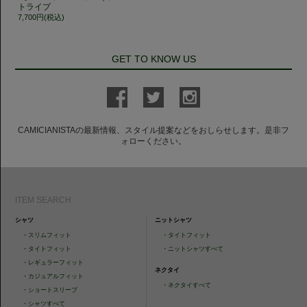
トライプ
7,700円(税込)
GET TO KNOW US
CAMICIANISTAの最新情報、スタイル提案などをおしらせします。是非フ
ォローください。
ITEM SEARCH
シャツ
ニットシャツ
・
スリムフィット
・
タイトフィット
・
タイトフィット
・
ニットシャツすべて
・
レギュラーフィット
ネクタイ
・
カジュアルフィット
・
ネクタイすべて
・
ショートスリーブ
・
シャツすべて