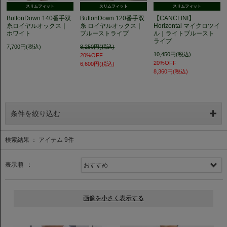
スリムフィット
スリムフィット
スリムフィット
ButtonDown 140番手双
ButtonDown 120番手双
【CANCLINI】
糸ロイヤルオックス｜
糸 ロイヤルオックス｜
Horizontal マイクロツイ
ホワイト
ブルーストライプ
ル｜ライトブルースト
ライプ
7,700円(税込)
8,250円(税込)
10,450円(税込)
20%OFF
20%OFF
6,600円(税込)
8,360円(税込)
条件を絞り込む
検索結果 ： アイテム
9
件
表示順 ：