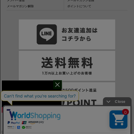
メンバー退会
メールマガジン登録
メールマガジン解除
ポイントについて
干場氏が考える
※一部表示がPCサイトになるページもございます。
※当サイトの税込価格表示は、掲載時の消費税率に応じた価格で記載しております。ご注意ください。
「良いシャツの条件！」