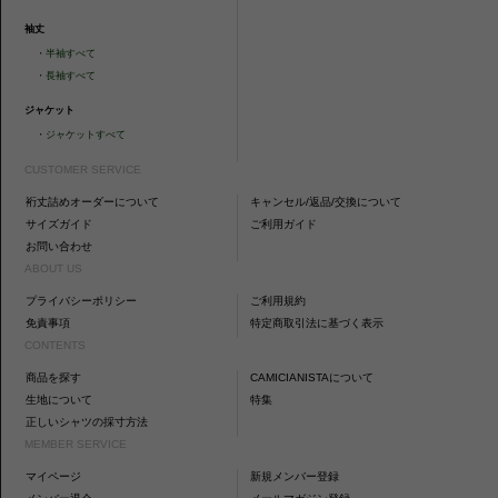
袖丈
・
半袖すべて
・
長袖すべて
ジャケット
・
ジャケットすべて
CUSTOMER SERVICE
裄丈詰めオーダーについて
キャンセル/返品/交換について
サイズガイド
ご利用ガイド
お問い合わせ
ABOUT US
プライバシーポリシー
ご利用規約
免責事項
特定商取引法に基づく表示
CONTENTS
商品を探す
CAMICIANISTAについて
生地について
特集
正しいシャツの採寸方法
MEMBER SERVICE
マイページ
新規メンバー登録