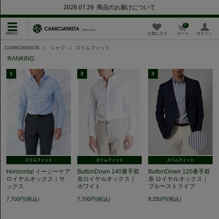
2026.07.29 商品のお届けについて
0
お気に入り
カート
ログイン
CAMICIANISTA
＞
シャツ
＞
スリムフィット
RANKING
1
2
3
スリムフィット
スリムフィット
スリムフィット
Horizontal イージーケア
ButtonDown 140番手双
ButtonDown 120番手双
ロイヤルオックス｜サ
糸ロイヤルオックス｜
糸 ロイヤルオックス｜
ックス
ホワイト
ブルーストライプ
7,700円(税込)
7,700円(税込)
8,250円(税込)