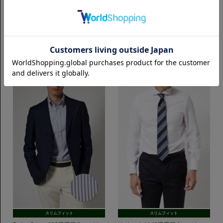
スリムフィット
スリムフィット
【LEGGIUNO】Horizontal 120番
ButtonDown 140番手双糸ロイヤ
手双糸 ブロード｜ロンドンストラ
ルオックス｜ホワイト
イプ
7,700円(税込)
10,450円(税込)
スリムフィット
スリムフィット