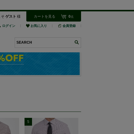
こそ
ゲスト
様
カートを見る
0
点
ログイン
お気に入り
会員登録
検索
5